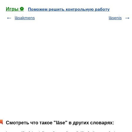
Игры ⚽
Поможем решить контрольную работу
lāsakmens
lāsenis
Смотреть что такое "lāse" в других словарях: