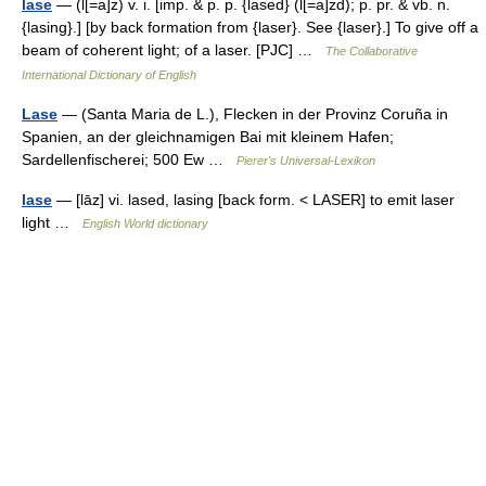
lase
— (l[=a]z) v. i. [imp. & p. p. {lased} (l[=a]zd); p. pr. & vb. n.
{lasing}.] [by back formation from {laser}. See {laser}.] To give off a
beam of coherent light; of a laser. [PJC] …
The Collaborative
International Dictionary of English
Lase
— (Santa Maria de L.), Flecken in der Provinz Coruña in
Spanien, an der gleichnamigen Bai mit kleinem Hafen;
Sardellenfischerei; 500 Ew …
Pierer's Universal-Lexikon
lase
— [lāz] vi. lased, lasing [back form. < LASER] to emit laser
light …
English World dictionary