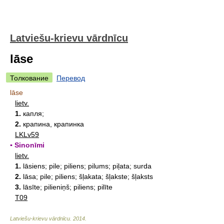
Latviešu-krievu vārdnīcu
lāse
Толкование
Перевод
lāse
lietv.
1.
капля;
2.
крапина, крапинка
LKLv59
▪ Sinonīmi
lietv.
1.
lāsiens; pile; piliens; pilums; piļata; surda
2.
lāsa; pile; piliens; šļakata; šļakste; šļaksts
3.
lāsīte; pilieniņš; piliens; pilīte
T09
Latviešu-krievu vārdnīcu
.
2014
.