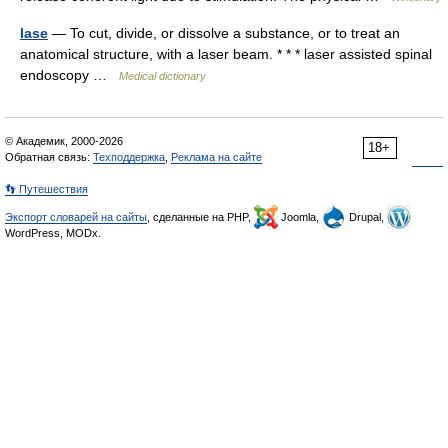
lase
— To cut, divide, or dissolve a substance, or to treat an
anatomical structure, with a laser beam. * * * laser assisted spinal
endoscopy …
Medical dictionary
© Академик, 2000-2026
18+
Обратная связь:
Техподдержка
,
Реклама на сайте
👣 Путешествия
Экспорт словарей на сайты
, сделанные на PHP,
Joomla,
Drupal,
WordPress, MODx.