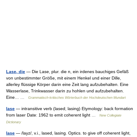
Lase, die
— Die Lase, plur. die n, ein irdenes bauchiges Gefäß
von unbestimmter Größe, mit einem Henkel und einer Dille,
allerley flüssige Körper darin eine Zeit lang aufzubehalten. Eine
Wasserlase, Trinkwasser darin zu hohlen und aufzubehalten.
Eine… …
Grammatisch-kritisches Wörterbuch der Hochdeutschen Mundart
lase
— intransitive verb (lased; lasing) Etymology: back formation
from laser Date: 1962 to emit coherent light …
New Collegiate
Dictionary
lase
— /layz/, v.i., lased, lasing. Optics. to give off coherent light,