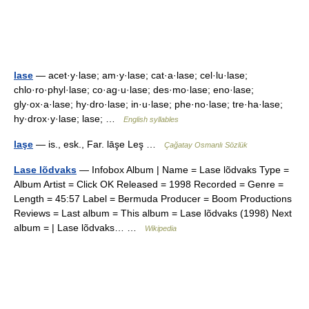
lase
— acet·y·lase; am·y·lase; cat·a·lase; cel·lu·lase;
chlo·ro·phyl·lase; co·ag·u·lase; des·mo·lase; eno·lase;
gly·ox·a·lase; hy·dro·lase; in·u·lase; phe·no·lase; tre·ha·lase;
hy·drox·y·lase; lase; …
English syllables
laşe
— is., esk., Far. lāşe Leş …
Çağatay Osmanlı Sözlük
Lase lõdvaks
— Infobox Album | Name = Lase lõdvaks Type =
Album Artist = Click OK Released = 1998 Recorded = Genre =
Length = 45:57 Label = Bermuda Producer = Boom Productions
Reviews = Last album = This album = Lase lõdvaks (1998) Next
album = | Lase lõdvaks… …
Wikipedia